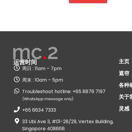
主页
运营时间
周日 : 11am – 7pm
遮帘
周末 : 10am – 5pm
各种
Troubleshoot hotline: +65 8876 7197
关于
(WhatsApp message only)
灵感
+65 6634 7333
33 Ubi Ave 3, #01-28/29, Vertex Building,
Singapore 408868